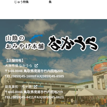
じゅう特集
集
【店舗情報】
大漁市場 なかうら
〒684-0046 鳥取県境港市竹内団地209
TEL(0859)45-1600/FAX(0859)45-6585
御食事処 弓ヶ浜
〒684-0046 鳥取県境港市竹内団地209
TEL(0859)45-4411/FAX(0859)45-6623