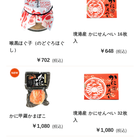
境港産 かにせんべい 16枚
入
喉黒ほぐ子（のどぐろほぐ
し）
販
￥648
(税込)
売
販
￥702
(税込)
価
売
格
価
格
境港産 かにせんべい 32枚
かに甲羅かまぼこ
入
販
￥1,080
(税込)
販
￥1,080
(税込)
売
売
価