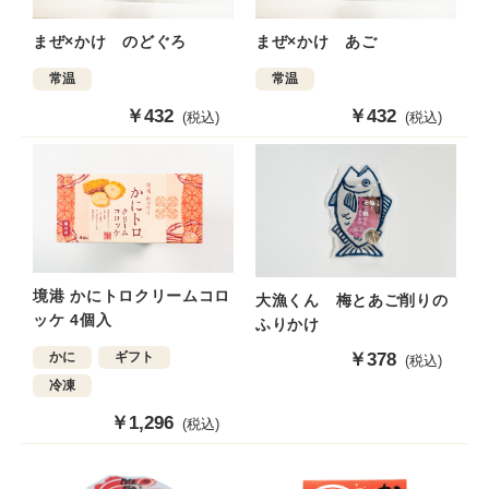
まぜ×かけ のどぐろ
まぜ×かけ あご
常温
常温
販
￥432
販
￥432
(税込)
(税込)
売
売
価
価
格
格
境港 かにトロクリームコロ
大漁くん 梅とあご削りの
ッケ 4個入
ふりかけ
かに
ギフト
販
￥378
(税込)
売
冷凍
価
販
￥1,296
格
(税込)
売
価
格