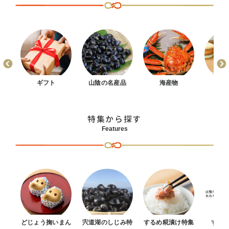
まん
ギフト
山陰の名産品
海産物
お
特集から探す
Features
どじょう掬いまん
宍道湖のしじみ特
するめ糀漬け特集
すべ