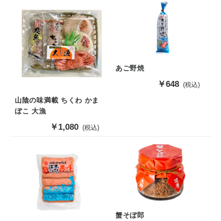
価
格
格
あご野焼
販
￥648
(税込)
売
山陰の味満載 ちくわ かま
価
ぼこ 大漁
格
販
￥1,080
(税込)
売
価
格
蟹そぼ郎