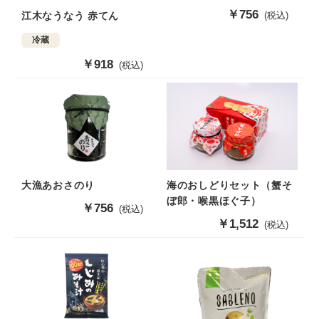
販
￥756
江木なうなう 赤てん
(税込)
売
冷蔵
価
格
販
￥918
(税込)
売
価
格
大漁あおさのり
海のおしどりセット（蟹そ
ぼ郎・喉黒ほぐ子）
販
￥756
(税込)
売
販
￥1,512
(税込)
価
売
格
価
格