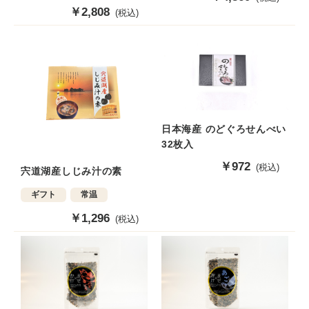
売
販
￥2,808
(税込)
価
売
格
価
格
日本海産 のどぐろせんべい
32枚入
販
￥972
(税込)
宍道湖産しじみ汁の素
売
価
ギフト
常温
格
販
￥1,296
(税込)
売
価
格