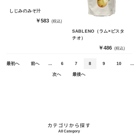
しじみのみそ汁
販
￥583
(税込)
売
SABLENO（ラム×ピスタ
価
チオ）
格
販
￥486
(税込)
売
価
最初へ
前へ
...
6
7
8
9
10
...
格
次へ
最後へ
カテゴリから探す
All Category