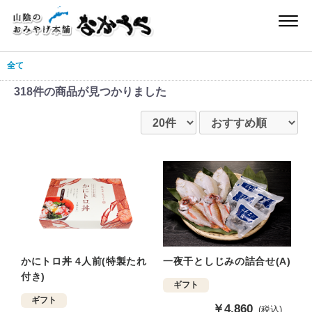
全て
318件
の商品が見つかりました
一夜干としじみの詰合せ(A)
かにトロ丼 4人前(特製たれ
付き)
ギフト
ギフト
販
￥4,860
(税込)