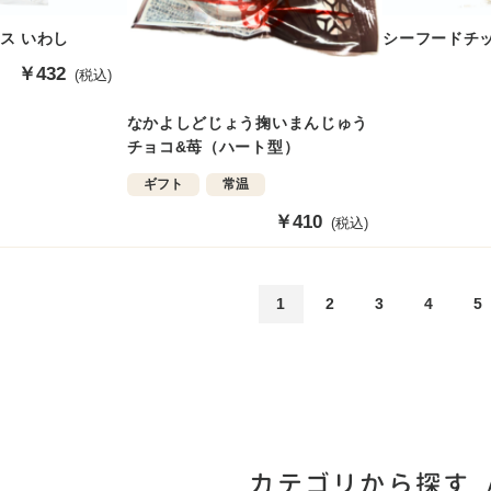
ス いわし
シーフードチッ
販
￥432
(税込)
売
価
なかよしどじょう掬いまんじゅう
格
チョコ&苺（ハート型）
ギフト
常温
販
￥410
(税込)
売
価
格
1
2
3
4
5
カテゴリから探す