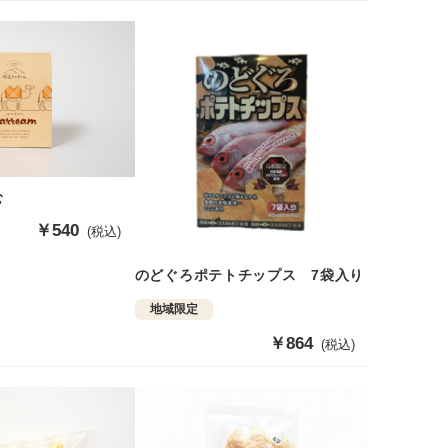
価
価
格
格
む
販
￥540
(税込)
売
価
のどぐろポテトチップス 7袋入り
格
地域限定
販
￥864
(税込)
売
価
格