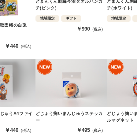
どまんくん刺繡今治タオルハンカ
どまんくん刺
チ(ピンク)
チ(ホワイト)
地域限定
ギフト
地域限定
取因幡の白兎
販
￥990
(税込)
売
価
販
￥440
(税込)
格
売
価
格
じゅうA4ファイ
どじょう掬いまんじゅうステッカ
どじょう掬い
ー
ルマグネット
販
￥440
販
￥495
(税込)
(税込)
売
売