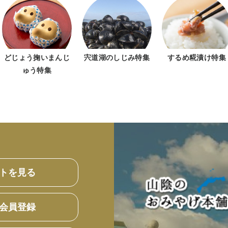
どじょう掬いまんじ
宍道湖のしじみ特集
するめ糀漬け特集
ゅう特集
トを見る
会員登録