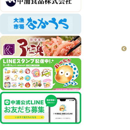
お菓子
おすすめ商品
どじょう掬いまんじ
ゅう