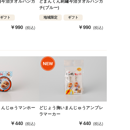
繡今治タオルハンカ
どまんくん刺繡今治タオルハンカ
チ(ブルー)
ギフト
地域限定
ギフト
販
￥990
販
￥990
(税込)
(税込)
売
売
価
価
格
格
まんじゅうマンホー
どじょう掬いまんじゅうアンブレ
ラマーカー
販
￥440
販
￥440
(税込)
(税込)
売
売