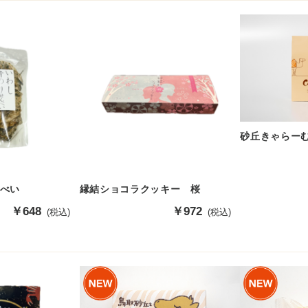
価
価
格
格
砂丘きゃらー
べい
縁結ショコラクッキー 桜
販
￥648
販
￥972
(税込)
(税込)
売
売
価
価
格
格