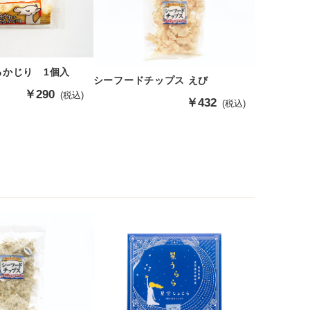
るかじり 1個入
シーフードチップス えび
販
￥290
(税込)
販
￥432
(税込)
売
売
価
価
格
格