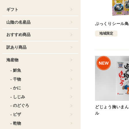
ギフト
山陰の名産品
ぷっくりシール鳥
地域限定
おすすめ商品
訳あり商品
海産物
- 鮮魚
- 干物
- かに
- しじみ
- のどぐろ
どじょう掬いまん
ル
- ピザ
- 乾物