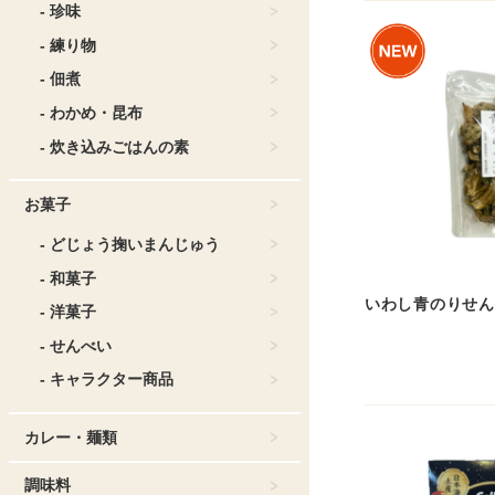
- 珍味
- 練り物
- 佃煮
- わかめ・昆布
- 炊き込みごはんの素
お菓子
- どじょう掬いまんじゅう
- 和菓子
いわし青のりせん
- 洋菓子
- せんべい
- キャラクター商品
カレー・麺類
調味料