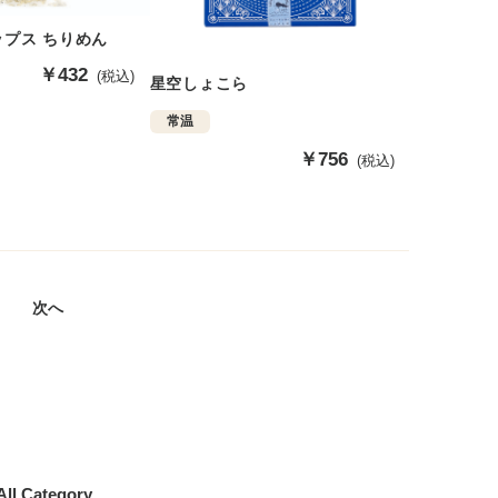
プス ちりめん
販
￥432
(税込)
星空しょこら
売
価
常温
格
販
￥756
(税込)
売
価
格
次へ
All Category