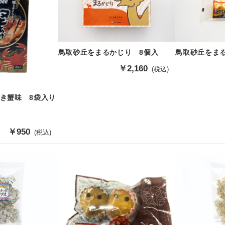
鳥取砂丘をまるかじり 8個入
鳥取砂丘をま
販
￥2,160
(税込)
売
価
き蟹味 8袋入り
格
販
￥950
(税込)
売
価
格