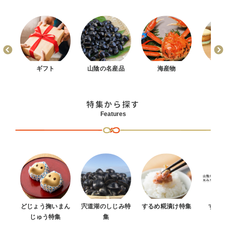
まん
ギフト
山陰の名産品
海産物
お
特集から探す
Features
どじょう掬いまん
宍道湖のしじみ特
するめ糀漬け特集
すべ
じゅう特集
集