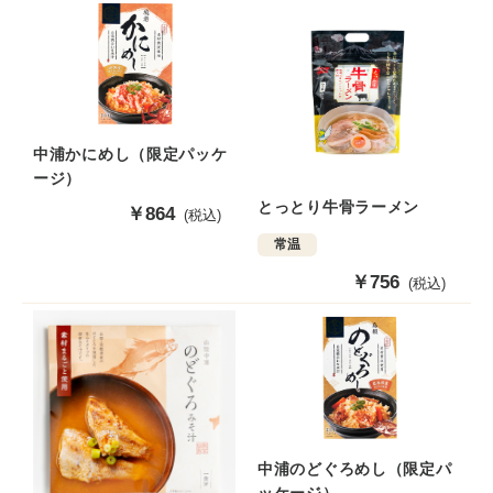
価
価
格
格
中浦かにめし（限定パッケ
ージ）
とっとり牛骨ラーメン
販
￥864
(税込)
売
常温
価
格
販
￥756
(税込)
売
価
格
中浦のどぐろめし（限定パ
ッケージ）