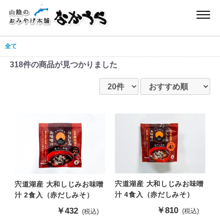
全て
318件
の商品が見つかりました
宍道湖産 大和しじみお味噌
宍道湖産 大和しじみお味噌
汁 4食入（赤だしみそ）
汁 2食入（赤だしみそ）
販
￥810
販
￥432
(税込)
(税込)
売
売