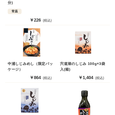
格
分)
常温
販
￥226
(税込)
売
価
格
中浦しじみめし（限定パッ
宍道湖のしじみ 100g×3袋
ケージ）
入(箱)
販
￥864
販
￥1,404
(税込)
(税込)
売
売
価
価
格
格