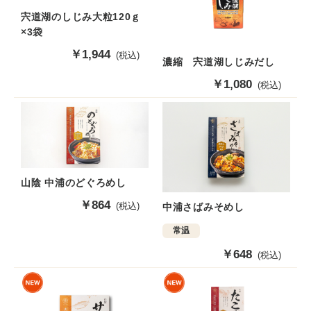
宍道湖のしじみ大粒120ｇ
×3袋
販
￥1,944
(税込)
濃縮 宍道湖しじみだし
売
価
販
￥1,080
(税込)
格
売
価
格
山陰 中浦のどぐろめし
販
￥864
(税込)
中浦さばみそめし
売
常温
価
格
販
￥648
(税込)
売
価
格