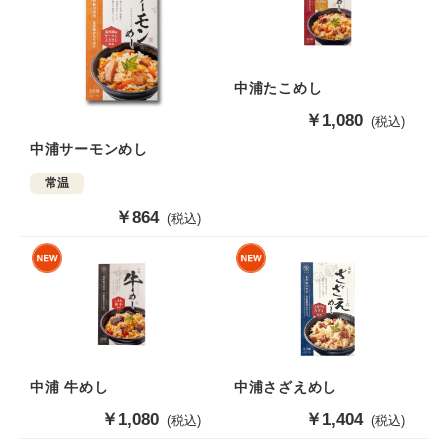
中浦たこめし
販
￥1,080
(税込)
売
中浦サーモンめし
価
格
常温
販
￥864
(税込)
売
価
格
中浦さざえめし
中浦 牛めし
販
￥1,404
販
￥1,080
(税込)
(税込)
売
売