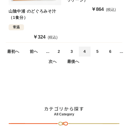
販
￥864
(税込)
山陰中浦 のどぐろみそ汁
売
（1食分）
価
格
常温
販
￥324
(税込)
売
価
最初へ
前へ
...
2
3
4
5
6
...
格
次へ
最後へ
カテゴリから探す
All Category