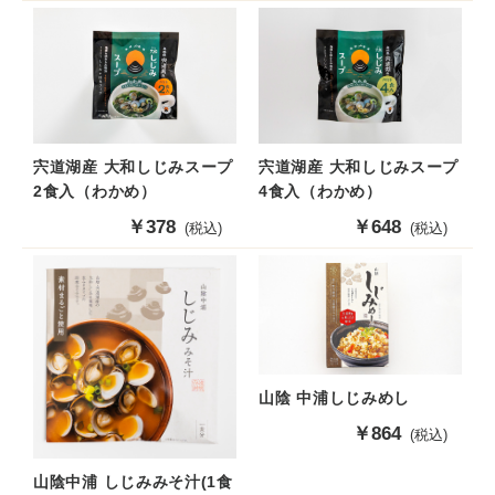
価
価
格
格
宍道湖産 大和しじみスープ
宍道湖産 大和しじみスープ
4食入（わかめ）
2食入（わかめ）
販
￥648
販
￥378
(税込)
(税込)
売
売
価
価
格
格
山陰 中浦しじみめし
販
￥864
(税込)
売
価
山陰中浦 しじみみそ汁(1食