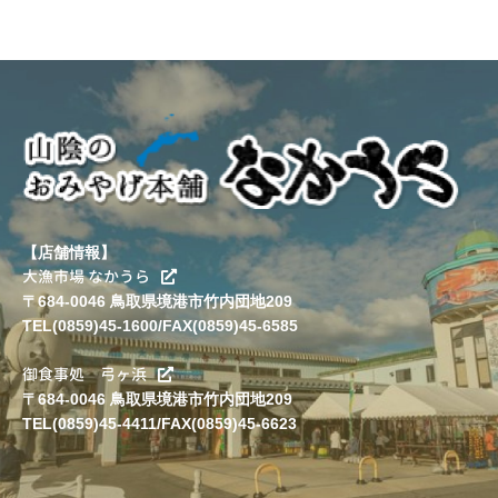
【店舗情報】
大漁市場 なかうら
〒684-0046 鳥取県境港市竹内団地209
TEL(0859)45-1600/FAX(0859)45-6585
御食事処 弓ヶ浜
〒684-0046 鳥取県境港市竹内団地209
TEL(0859)45-4411/FAX(0859)45-6623