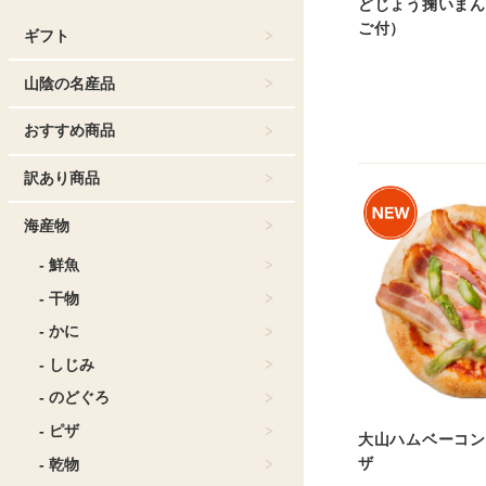
どじょう掬いまん
ご付）
ギフト
山陰の名産品
おすすめ商品
訳あり商品
海産物
- 鮮魚
- 干物
- かに
- しじみ
- のどぐろ
- ピザ
大山ハムベーコン
ザ
- 乾物