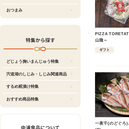
おつまみ
PIZZA TORET
特集から探す
山陰～
ギフト
どじょう掬いまんじゅう特集
宍道湖のしじみ・しじみ関連商品
するめ糀漬け特集
おすすめ商品特集
一夜干(のどぐろ
中浦食品について