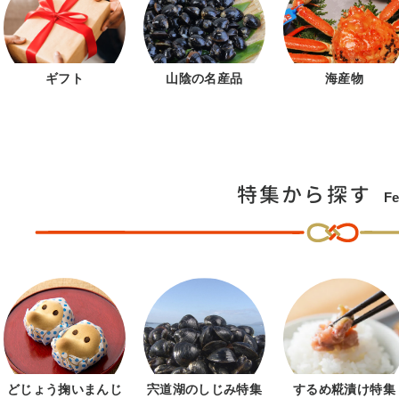
ギフト
山陰の名産品
海産物
特集から探す
Fe
どじょう掬いまんじ
宍道湖のしじみ特集
するめ糀漬け特集