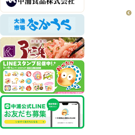
お菓子
おすすめ商品
どじょう掬いまんじ
ゅう