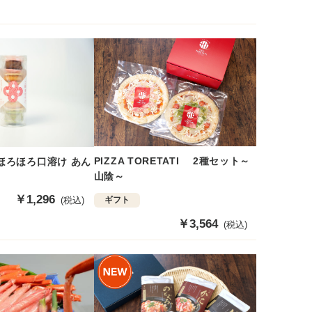
PIZZA TORETATI 2種セット～
ほろほろ口溶け あん
山陰～
販
￥1,296
(税込)
ギフト
売
販
￥3,564
(税込)
価
売
格
価
格