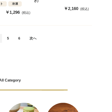
き)
フト
冷凍
販
￥2,160
(税込)
販
￥1,296
(税込)
売
売
価
価
格
格
5
6
次へ
All Category