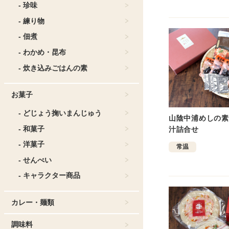
- 珍味
- 練り物
- 佃煮
- わかめ・昆布
- 炊き込みごはんの素
お菓子
- どじょう掬いまんじゅう
山陰中浦めしの素
- 和菓子
汁詰合せ
- 洋菓子
常温
- せんべい
- キャラクター商品
カレー・麺類
調味料