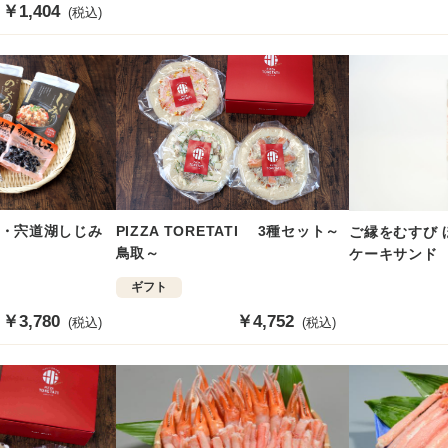
販
￥1,404
(税込)
売
価
格
PIZZA TORETATI 3種セット～
・宍道湖しじみ
ご縁をむすび 
鳥取～
ケーキサンド
ギフト
販
￥4,752
販
￥3,780
(税込)
(税込)
売
売
価
価
格
格