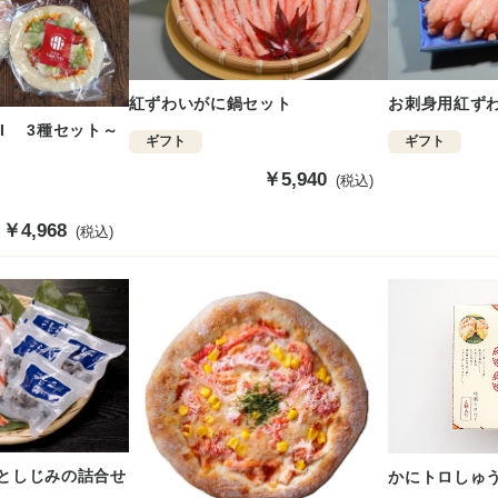
紅ずわいがに鍋セット
お刺身用紅ず
ATI 3種セット～
ギフト
ギフト
販
￥5,940
(税込)
売
価
販
￥4,968
(税込)
格
売
価
格
)としじみの詰合せ
かにトロしゅう