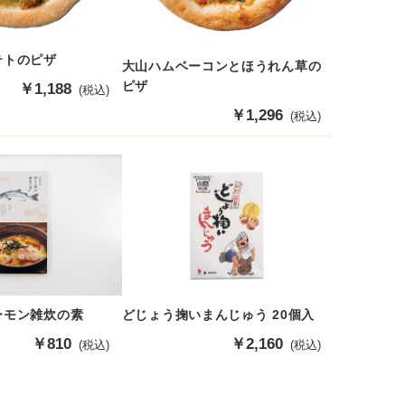
テトのピザ
大山ハムベーコンとほうれん草の
ピザ
販
￥1,188
(税込)
売
販
￥1,296
(税込)
価
売
格
価
格
ーモン雑炊の素
どじょう掬いまんじゅう 20個入
販
￥810
販
￥2,160
(税込)
(税込)
売
売
価
価
格
格