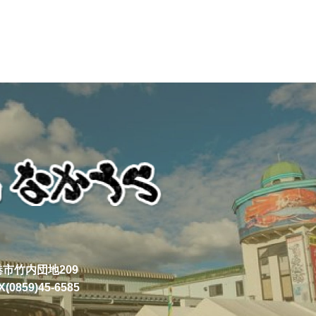
境港市竹内団地209
X(0859)45-6585