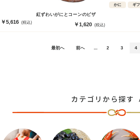
かに
ギ
紅ずわいがにとコーンのピザ
販
￥5,616
(税込)
販
￥1,620
(税込)
売
売
価
価
格
格
最初へ
前へ
...
2
3
4
カテゴリから探す