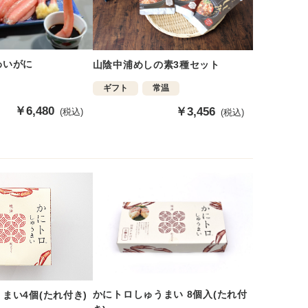
わいがに
山陰中浦めしの素3種セット
ギフト
常温
販
￥6,480
販
￥3,456
(税込)
(税込)
売
売
価
価
格
格
かにトロしゅうまい 8個入(たれ付
まい4個(たれ付き)