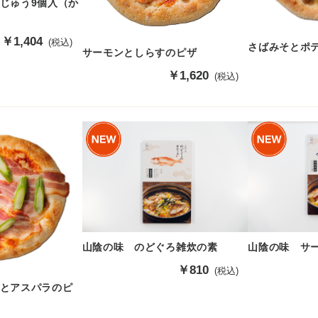
じゅう9個入（か
販
￥1,404
(税込)
さばみそとポ
サーモンとしらすのピザ
売
価
販
￥1,620
(税込)
格
売
価
格
山陰の味 のどぐろ雑炊の素
山陰の味 サ
販
￥810
(税込)
売
とアスパラのピ
価
格