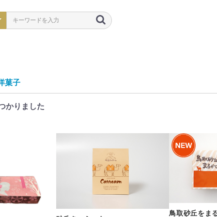
洋菓子
つかりました
鳥取砂丘をま