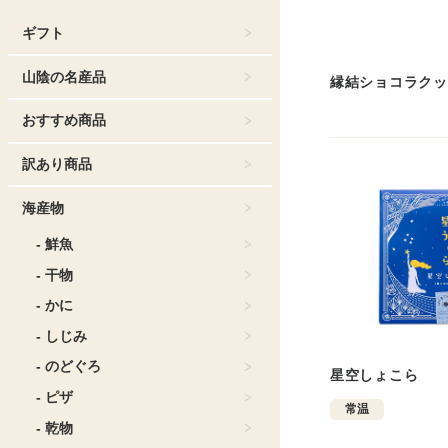
ギフト
山陰の名産品
縁結ショコラクッ
おすすめ商品
訳あり商品
海産物
- 鮮魚
- 干物
- かに
- しじみ
- のどぐろ
星空しょこら
- ピザ
常温
- 乾物