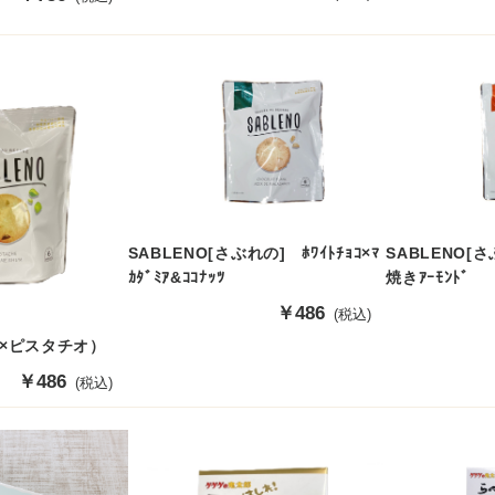
売
売
価
価
格
格
SABLENO[さぶれの] ﾎﾜｲﾄﾁｮｺ×ﾏ
SABLENO[さ
ｶﾀﾞﾐｱ&ｺｺﾅｯﾂ
焼きｱｰﾓﾝﾄﾞ
販
￥486
(税込)
売
ム×ピスタチオ）
価
格
販
￥486
(税込)
売
価
格