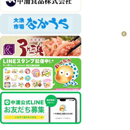
お菓子
おすすめ商品
どじょう掬いまんじ
ゅう