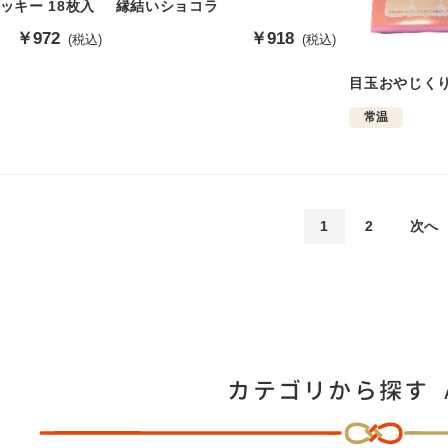
ッキー 18枚入
縁結いショコラ
販
￥972
販
￥918
(税込)
(税込)
売
売
価
価
目玉おやじく
格
格
常温
1
2
次へ
カテゴリから探す