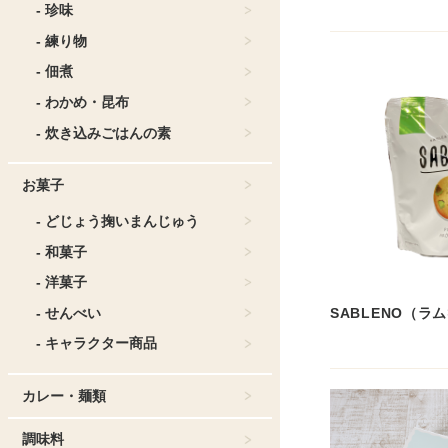
- 珍味
- 練り物
- 佃煮
- わかめ・昆布
- 炊き込みごはんの素
お菓子
- どじょう掬いまんじゅう
- 和菓子
- 洋菓子
SABLENO（ラ
- せんべい
- キャラクター商品
カレー・麺類
調味料