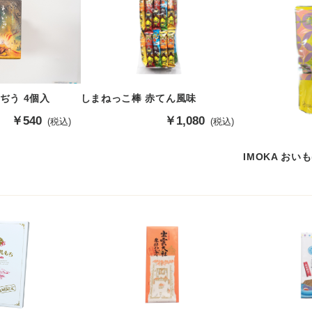
ぢう 4個入
しまねっこ棒 赤てん風味
販
￥540
販
￥1,080
(税込)
(税込)
売
売
価
価
IMOKA おい
格
格