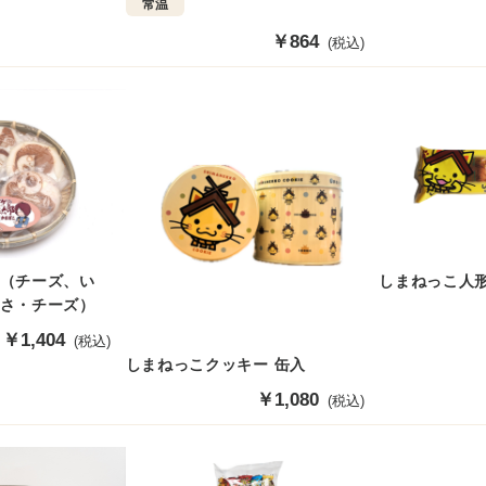
常温
販
￥864
(税込)
売
価
格
（チーズ、い
しまねっこ人形
さ・チーズ）
販
￥1,404
(税込)
売
しまねっこクッキー 缶入
価
販
￥1,080
(税込)
格
売
価
格