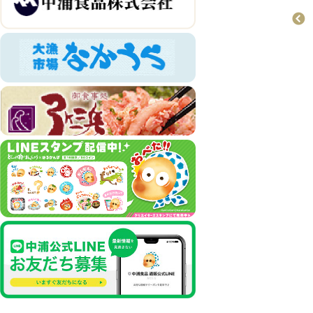
お菓子
おすすめ商品
どじょう掬いまんじ
ゅう