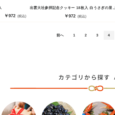
入
出雲大社参拝記念クッキー 18枚入
白うさぎの里 
販
￥972
販
￥972
(税込)
(税込)
売
売
価
価
格
格
前へ
1
2
3
4
カテゴリから探す