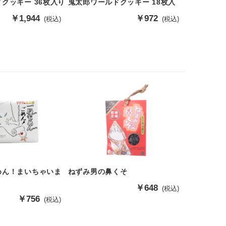
クッキー 36枚入り
鬼太郎ワールドクッキー 18枚入
販
￥1,944
販
￥972
(税込)
(税込)
売
売
価
価
格
格
めん！まいちゃいま
ねずみ男の鼻くそ
販
￥648
(税込)
売
販
￥756
(税込)
価
売
格
価