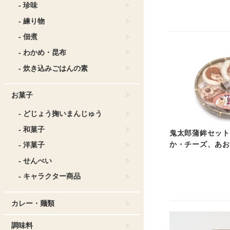
- 珍味
- 練り物
- 佃煮
- わかめ・昆布
- 炊き込みごはんの素
お菓子
- どじょう掬いまんじゅう
- 和菓子
鬼太郎蒲鉾セット
か・チーズ、あお
- 洋菓子
- せんべい
- キャラクター商品
カレー・麺類
調味料