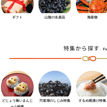
ギフト
山陰の名産品
海産物
特集から探す
Fe
どじょう掬いまんじ
宍道湖のしじみ特集
するめ糀漬け特集
ゅう特集