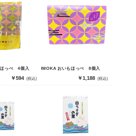
もほっぺ 4個入
IMOKA おいもほっぺ 8個入
販
￥594
販
￥1,188
(税込)
(税込)
売
売
価
価
格
格