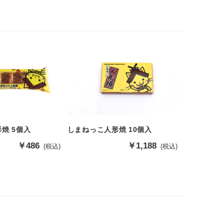
格
しまねっこ人形焼 10個入
焼 5個入
販
￥1,188
販
￥486
(税込)
(税込)
売
売
価
価
格
格