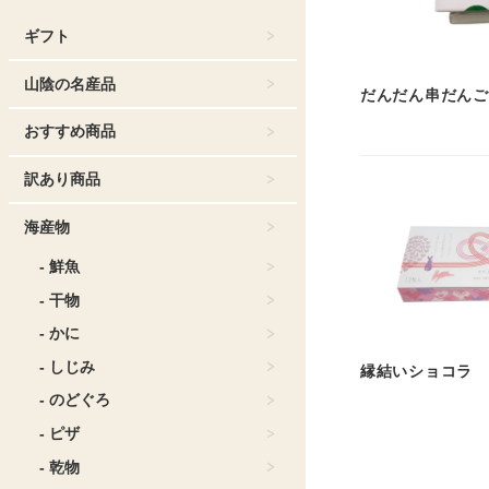
ギフト
山陰の名産品
だんだん串だんご
おすすめ商品
訳あり商品
海産物
- 鮮魚
- 干物
- かに
- しじみ
縁結いショコラ
- のどぐろ
- ピザ
- 乾物