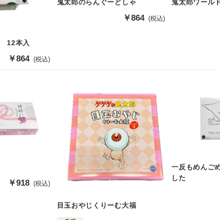
鬼太郎のらんぐーどしゃ
鬼太郎ワールド
販
￥864
(税込)
売
価
 12本入
格
販
￥864
(税込)
売
価
格
一反もめんご
した
販
￥918
(税込)
売
価
目玉おやじくりーむ大福
格