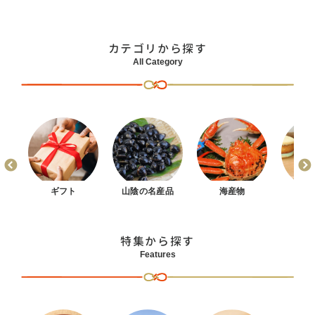
カテゴリから探す
All Category
まん
ギフト
山陰の名産品
海産物
お
特集から探す
Features