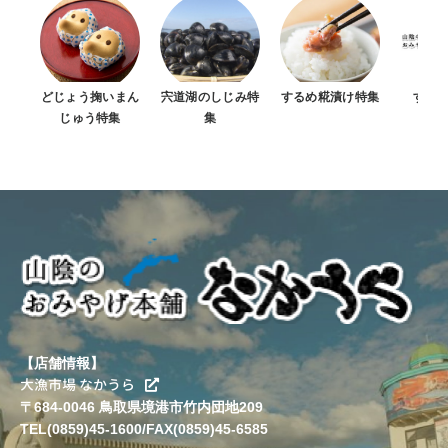
どじょう掬いまん
宍道湖のしじみ特
するめ糀漬け特集
すべ
じゅう特集
集
【店舗情報】
大漁市場 なかうら
〒684-0046 鳥取県境港市竹内団地209
TEL(0859)45-1600/FAX(0859)45-6585