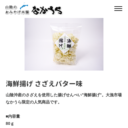
海鮮揚げ さざえバター味
山陰沖産のさざえを使用した揚げせんべい”海鮮揚げ”。大漁市場
なかうら限定の人気商品です。
■内容量
80ｇ