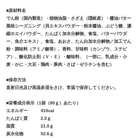
■原材料名
でん粉（国内製造）・植物油脂・さざえ（隠岐産）・醬油バター
風味シーズニング（貝エキスパウダー・粉末醬油、ぶどう糖、濃
縮ホエイパウダー、たんぱく加水分解物、食塩、バターパウダ
ー、魚介エキス）、食塩、あおさ、たん白加水分解物／加工でん
粉・調味料（アミノ酸等）、香料、甘味料（カンゾウ、ステビ
ア）、酸化防止剤（Ｖ・Ｅ）・酸味料、（一部に、乳成分・小
麦・かに・大豆・鶏肉・豚肉・さば・ゼラチンを含む）
■保存方法
直射日光及び高温多湿をさけ、常温で保存してください。
■栄養成分表示（1袋（80ｇ）あたり）
エネルギー 410cal
たんぱく質 2.5ｇ
脂質 21.0ｇ
炭水化物 52.6ｇ