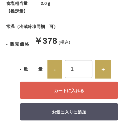
食塩相当量 2.0ｇ
【推定量】
常温（冷蔵冷凍同梱 可）
販
￥378
(税込)
- 販売価格
売
価
-
+
- 数 量
格
カートに入れる
お気に入りに追加