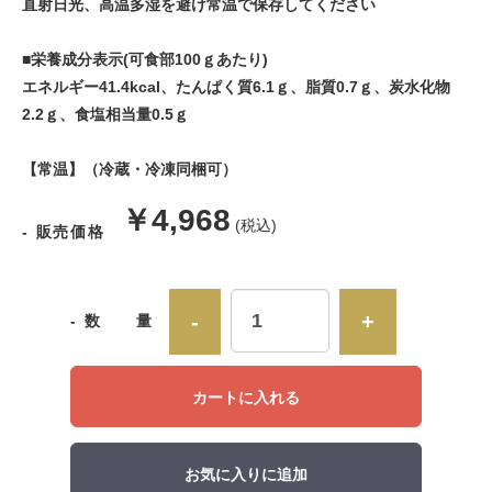
直射日光、高温多湿を避け常温で保存してください
■栄養成分表示(可食部100ｇあたり)
エネルギー41.4kcal、たんぱく質6.1ｇ、脂質0.7ｇ、炭水化物
2.2ｇ、食塩相当量0.5ｇ
【常温】（冷蔵・冷凍同梱可）
販
￥4,968
(税込)
- 販売価格
売
価
-
+
- 数 量
格
カートに入れる
お気に入りに追加