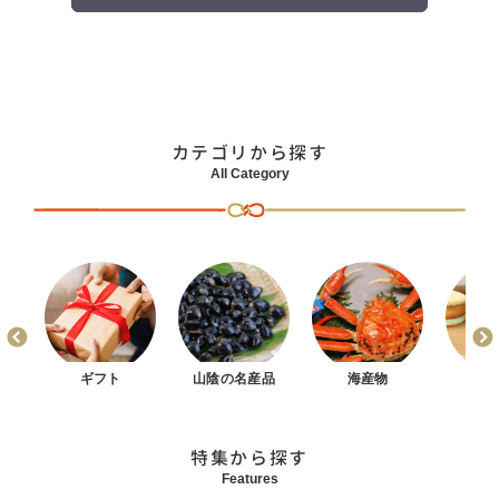
カテゴリから探す
All Category
まん
ギフト
山陰の名産品
海産物
お
特集から探す
Features