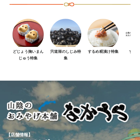
どじょう掬いまん
宍道湖のしじみ特
するめ糀漬け特集
すべ
じゅう特集
集
【店舗情報】